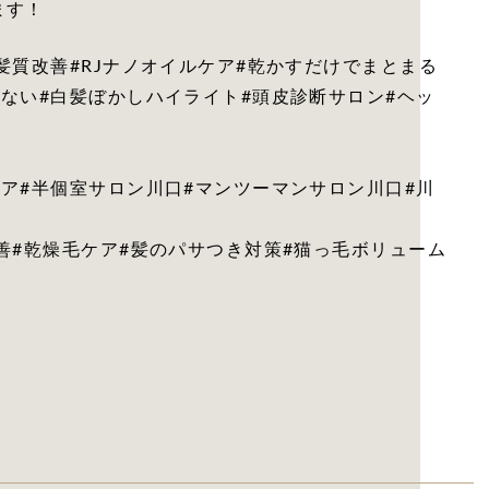
ます！
髪質改善#RJナノオイルケア#乾かすだけでまとまる
ない#白髪ぼかしハイライト#頭皮診断サロン#ヘッ
ア#半個室サロン川口#マンツーマンサロン川口#川
善#乾燥毛ケア#髪のパサつき対策#猫っ毛ボリューム