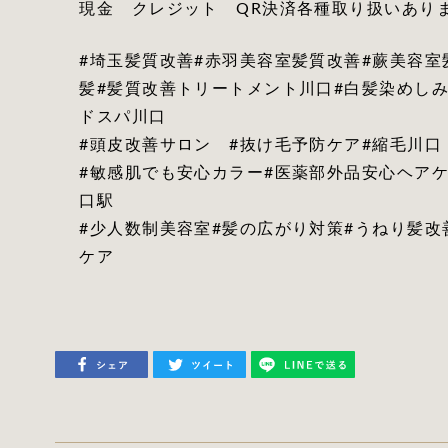
現金 クレジット QR決済各種取り扱いあり
#埼玉髪質改善#赤羽美容室髪質改善#蕨美容室
髪#髪質改善トリートメント川口#白髪染めしみ
ドスパ川口
#頭皮改善サロン #抜け毛予防ケア#縮毛川口
#敏感肌でも安心カラー#医薬部外品安心ヘアケ
口駅
#少人数制美容室#髪の広がり対策#うねり髪改
ケア