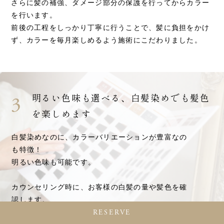
さらに髪の補強、ダメージ部分の保護を行ってからカラー
を行います。
前後の工程をしっかり丁寧に行うことで、髪に負担をかけ
ず、カラーを毎月楽しめるよう施術にこだわりました。
明るい色味も選べる、白髪染めでも髪色
3
を楽しめます
白髪染めなのに、カラーバリエーションが豊富なの
も特徴！
明るい色味も可能です。
カウンセリング時に、お客様の白髪の量や髪色を確
認します。
RESERVE
ご要望にあった色味を経験豊かな美容師が調合いた