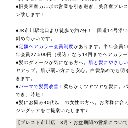
●旧美容室カルポの営業を引き継ぎ、美容室プレス
ン致します！
●JR市川駅北口より徒歩で約7分！ 国道14号沿
斜め向かいです。
●
定額ヘアカラー会員制度
があります。半年会員16
年会員27,500円（税込）なら14回までヘアカラ
●髪のダメージが気になる方へ。
肌と髪にやさし
ヤアップ。肌が弱い方にも安心。白髪染めでも明
きます。
●
パーマで髪質改善！
柔らかくツヤツヤな髪に。
でき、時短！
●髪にお悩み40代以上の女性の方へ。お客様に合
ジングケアをご提案いたします♪
【プレスト市川店 8月・お盆期間の営業につい