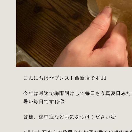
こんにちは🌞プレスト西新店です💇‍♂️
今年は最速で梅雨明けして毎日もう真夏日みた
暑い毎日ですね🥵
皆様、熱中症などお気をつけください🙂