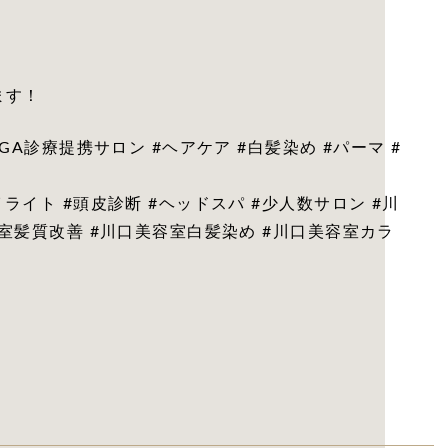
ます！
GA診療提携サロン #ヘアケア #白髪染め #パーマ #
ライト #頭皮診断 #ヘッドスパ #少人数サロン #川
容室髪質改善 #川口美容室白髪染め #川口美容室カラ