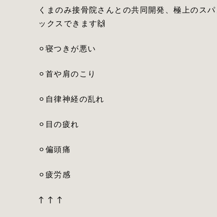
くまのみ接骨院さんとの共同開発、極上のスパ
ックスできます🙌
⚪︎寝つきが悪い
⚪︎首や肩のこり
⚪︎自律神経の乱れ
⚪︎目の疲れ
⚪︎偏頭痛
⚪︎疲労感
↑ ↑ ↑