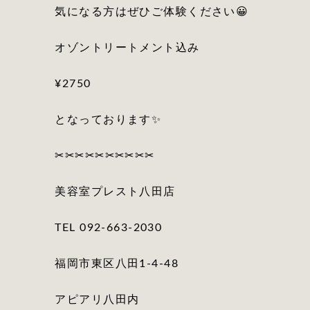
気になる方はぜひご体験ください😀
オゾントリートメント込み
¥2750
となっております✨
✂︎✂︎✂︎✂︎✂︎✂︎✂︎✂︎✂︎✂︎
美容室プレスト八田店
TEL 092-663-2030
福岡市東区八田1-4-48
アピアリ八田内