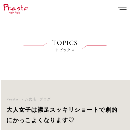
TOPICS
トピックス
Presto - 八女店
ブログ
大人女子は襟足スッキリショートで劇的
にかっこよくなります
♡