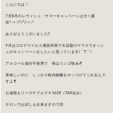
こんにちは！
7月8月のレヴィシュ・サマーキャンペーンは大々盛
況°˖✧◝(⁰▿⁰)◜✧˖°
ありがとうございました‼
9月はコロナウイルス感染対策で今話題のマウスウオッシ
ュのキャンペーンをしたいと思っています(⌒∇⌒)
アルコール成分不使用で 味はリンゴ味🍏💕
美味しいのに しっかり校内細菌をやっつけてくれるんで
すよ❣
お値段もリーズナブルで￥1628（TAX込み）
サロンでお試しも出来ますので😊