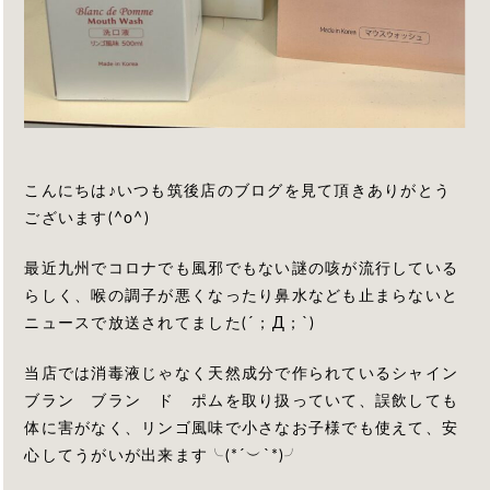
こんにちは♪いつも筑後店のブログを見て頂きありがとう
ございます(^o^)
最近九州でコロナでも風邪でもない謎の咳が流行している
らしく、喉の調子が悪くなったり鼻水なども止まらないと
ニュースで放送されてました(´；Д；`)
当店では消毒液じゃなく天然成分で作られているシャイン
ブラン ブラン ド ポムを取り扱っていて、誤飲しても
体に害がなく、リンゴ風味で小さなお子様でも使えて、安
心してうがいが出来ます╰(*´︶`*)╯