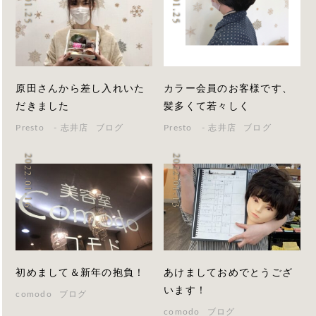
原田さんから差し入れいた
カラー会員のお客様です、
だきました
髪多くて若々しく
Presto - 志井店
ブログ
Presto - 志井店
ブログ
2022.01.16
2022.01.13
初めまして＆新年の抱負！
あけましておめでとうござ
います！
comodo
ブログ
comodo
ブログ