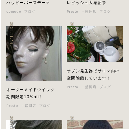
ハッピーバースデー✨
レビッシュ大感謝祭
comodo
ブログ
Presto - 盛岡店
ブログ
2021.11.23
2021.10.24
オゾン発生器でサロン内の
空間除菌しています！
Presto - 盛岡店
ブログ
オーダーメイドウイッグ
期間限定10％off❕
Presto - 盛岡店
ブログ
2021.10.20
2021.10.13