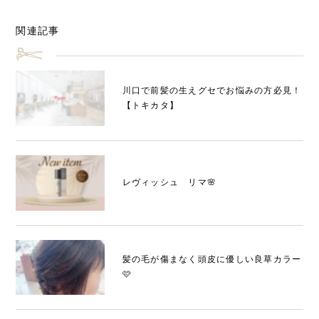
関連記事
川口で前髪の生えグセでお悩みの方必見！
【トキカタ】
レヴィッシュ リマ🌸
髪の毛が傷まなく頭皮に優しい良草カラー
🩷