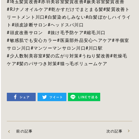
#埼玉髪質改善#赤羽美容室髪質改善#蕨美容室髪質改善
#RJナノオイルケア#乾かすだけでまとまる髪#髪質改善ト
リートメント川口#白髪染めしみない#白髪ぼかしハイライ
ト#頭皮診断サロン#ヘッドスパ川口
#頭皮改善サロン #抜け毛予防ケア#縮毛川口
#敏感肌でも安心カラー#医薬部外品安心ヘアケア#半個室
サロン川口#マンツーマンサロン川口#川口駅
#少人数制美容室#髪の広がり対策#うねり髪改善#乾燥毛
ケア#髪のパサつき対策#猫っ毛ボリュームケア
前の記事
次の記事