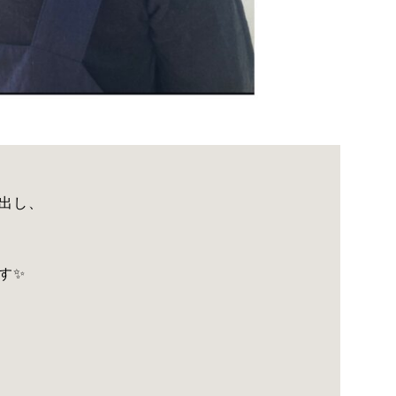
出し、
す✨