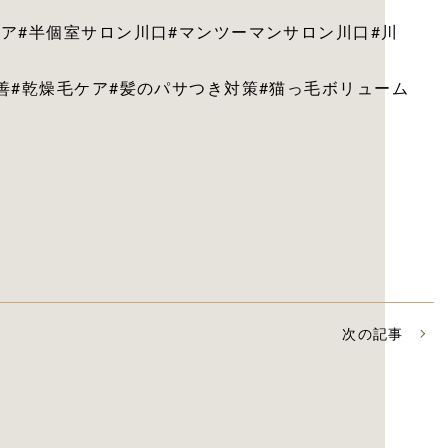
ア#半個室サロン川口#マンツーマンサロン川口#川
善#乾燥毛ケア#髪のパサつき対策#猫っ毛ボリューム
次の記事