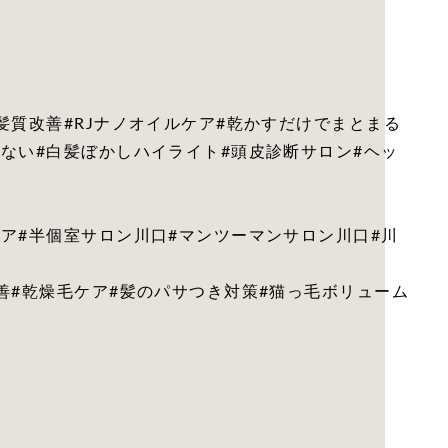
髪質改善#RJナノオイルケア#乾かすだけでまとまる
ない#白髪ぼかしハイライト#頭皮診断サロン#ヘッ
ア#半個室サロン川口#マンツーマンサロン川口#川
善#乾燥毛ケア#髪のパサつき対策#猫っ毛ボリューム