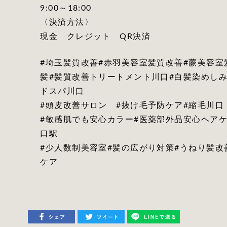
9:00～18:00
〈決済方法〉
現金 クレジット QR決済
#埼玉髪質改善#赤羽美容室髪質改善#蕨美容室
髪#髪質改善トリートメント川口#白髪染めしみ
ドスパ川口
#頭皮改善サロン #抜け毛予防ケア#縮毛川口
#敏感肌でも安心カラー#医薬部外品安心ヘアケ
口駅
#少人数制美容室#髪の広がり対策#うねり髪改
ケア