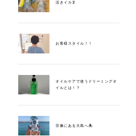
活きイカ🦑
お客様スタイル！！
オイルケアで使うドリーミングオ
イルとは！？
宗像にある大島へ🏝️