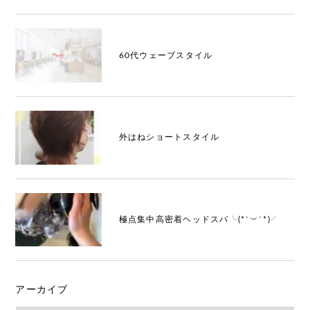
60代ウェーブスタイル
外はねショートスタイル
極点集中高密着ヘッドスパ╰(*´︶`*)╯
アーカイブ