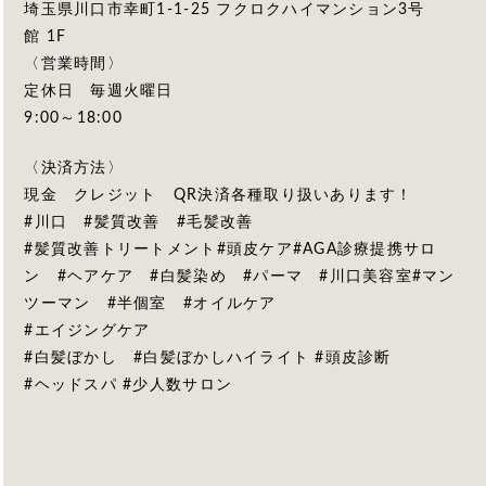
埼玉県川口市幸町1-1-25 フクロクハイマンション3号
館 1F
〈営業時間〉
定休日 毎週火曜日
9:00～18:00
〈決済方法〉
現金 クレジット QR決済各種取り扱いあります！
#川口 #髪質改善 #毛髪改善
#髪質改善トリートメント#頭皮ケア#AGA診療提携サロ
ン #ヘアケア #白髪染め #パーマ #川口美容室#マン
ツーマン #半個室 #オイルケア
#エイジングケア
#白髪ぼかし #白髪ぼかしハイライト #頭皮診断
#ヘッドスパ #少人数サロン