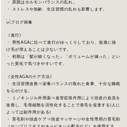
・ 原因はホルモンバランスの乱れ。
・ ストレスや加齢、生活習慣の乱れも影響します。
《進行》
・ 男性AGAに比べて進行がゆっくりしており、急激に抜
け毛が増えることは少ないです。
・ 初期は「髪が細くなった」「ボリュームが減った」とい
った変化で気づきやすいです。
《女性AGAのケア方法》
・ 生活習慣改善⇒栄養バランスの取れた食事、十分な睡眠
を心がける。
・ ミノキシジル外用薬⇒血管拡張作用により頭皮の血流を
改善し、毛母細胞を活性化することで発毛を促進する(人に
よっては副作用がある)
・ 育毛剤や頭皮ケア⇒頭皮マッサージや女性専用の育毛剤
（センブリエキスやキャピキシル配合など）を使用する。