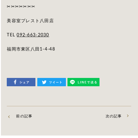
✂︎✂︎✂︎✂︎✂︎✂︎✂︎
美容室プレスト八田店
TEL
092-663-2030
福岡市東区八田1-4-48
前の記事
次の記事