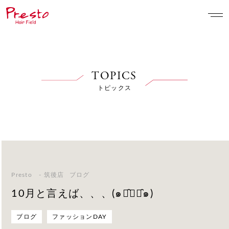
TOPICS
トピックス
Presto - 筑後店
ブログ
10月と言えば、、、(๑･̑◡･̑๑)
ブログ
ファッションDAY