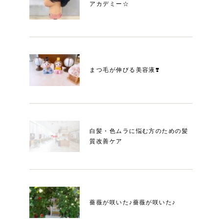
アカデミー☆
まつ毛が伸びる美容液❣️
白髪・色ムラに悩む方のための髪
質改善ケア
薔薇が咲いた♪薔薇が咲いた♪