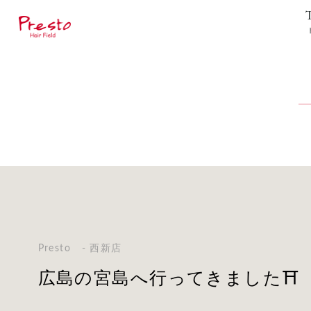
Presto - 西新店
広島の宮島へ行ってきました⛩️