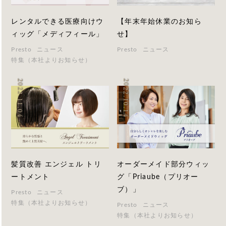
レンタルできる医療向けウ
【年末年始休業のお知ら
ィッグ「メディフィール」
せ】
Presto
ニュース
Presto
ニュース
特集（本社よりお知らせ）
2022.11.04
2022.10.14
髪質改善 エンジェル トリ
オーダーメイド部分ウィッ
ートメント
グ「Priaube（プリオー
ブ）」
Presto
ニュース
特集（本社よりお知らせ）
Presto
ニュース
特集（本社よりお知らせ）