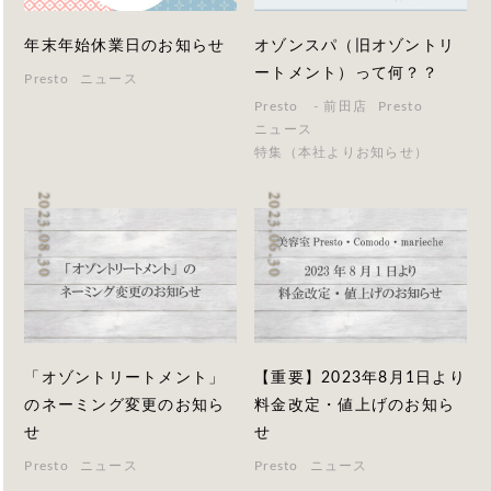
年末年始休業日のお知らせ
オゾンスパ（旧オゾントリ
ートメント）って何？？
Presto
ニュース
Presto - 前田店
Presto
ニュース
特集（本社よりお知らせ）
2023.08.30
2023.06.30
「オゾントリートメント」
【重要】2023年8月1日より
のネーミング変更のお知ら
料金改定・値上げのお知ら
せ
せ
Presto
ニュース
Presto
ニュース