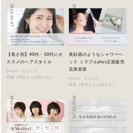
2023.04.07
2023.03.10
【長さ別】40代・50代にオ
美顔器のようなシャワーヘ
ススメのヘアスタイル
ッド ミラブルplus正規販売
店美容室
Presto
ニュース
特集（本社よりお知らせ）
Presto
ニュース
特集（本社よりお知らせ）
2023.01.31
2022.12.26