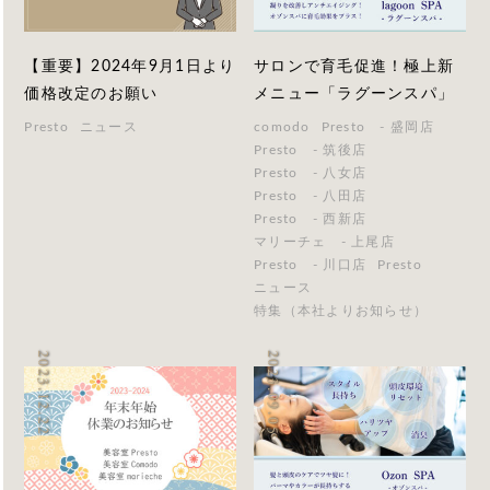
【重要】2024年9月1日より
サロンで育毛促進！極上新
価格改定のお願い
メニュー「ラグーンスパ」
Presto
ニュース
comodo
Presto - 盛岡店
Presto - 筑後店
Presto - 八女店
Presto - 八田店
Presto - 西新店
マリーチェ - 上尾店
Presto - 川口店
Presto
ニュース
特集（本社よりお知らせ）
2023.12.22
2023.09.05